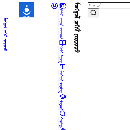
ᠮᠣᠩᠭᠤᠯ ᠴᠠᠬᠢᠮ ᠶᠢᠷᠲᠢᠨᠴᠦ
ᠬᠢᠮᠡᠯ ᠣᠶᠤᠨ ᠤᠬᠠᠭᠠᠨ
ᠮᠣᠩᠭᠤᠯ ᠴᠠᠬᠢᠮ ᠶᠢᠷᠲᠢᠨᠴᠦ
ᠲᠣᠯᠢ ᠪᠢᠴᠢᠭ
ᠮᠣᠩᠭᠤᠯ ᠦᠰᠦᠭ
ᠰᠤᠷᠭᠠᠯ
ᠬᠠᠢᠯᠲᠠ