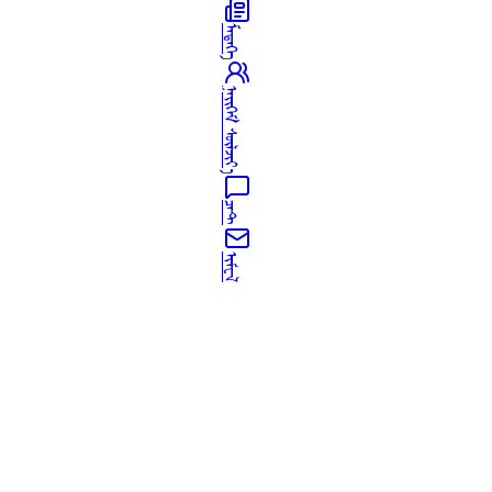
ᠮᠡᠳᠡᠭᠡ
ᠨᠡᠢᠭᠡᠮ ᠰᠦᠯᠵᠢᠶ᠎ᠡ
ᠴᠠᠲ
ᠢᠮᠧᠯ