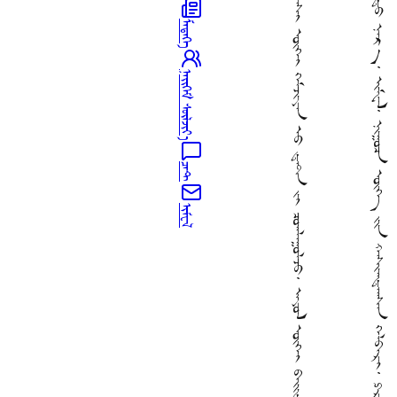
MONGOL WORLD ᠨᠢ ᠦᠢᠯᠡᠴᠢᠯᠡᠭᠡ ᠶ᠋ᠢ ᠠᠵᠢᠯᠯᠠᠭᠤᠯᠬᠤ ᠳ᠋ᠤ ᠵᠠᠢᠯᠠᠰᠢ ᠦᠭᠡᠢ ᠬᠡᠮᠵᠢᠶᠡᠨ ᠦ᠋ ᠳ᠋ᠠᠲ᠋ᠠ ᠶ᠋ᠢ ᠴᠤᠭᠯᠠᠭᠤᠯᠵᠤ᠂ ᠠᠶᠤᠯ ᠦᠭᠡᠢ ᠪᠠᠢᠳᠠᠯ ᠪᠠ ᠨᠢᠭᠤᠴᠠᠯᠠᠯ ᠢ᠋ ᠬᠠᠮᠠᠭᠠᠯᠠᠬᠤ ᠵᠠᠷᠴᠢᠮ ᠢ᠋ ᠪᠠᠷᠢᠮᠲᠠᠯᠠᠨ᠎ᠠ᠃
ᠳᠠᠩᠰᠠ ᠪᠦᠷᠢᠳᠬᠡᠬᠦ᠂ ᠨᠡᠪᠲᠡᠷᠡᠬᠦ᠂ ᠰᠧᠲᠲᠢᠩ ᠥᠭᠡᠷᠡᠴᠢᠯᠡᠬᠦ ᠦᠶ᠎ᠡ ᠳ᠋ᠦ ᠨᠡᠷ᠎ᠡ᠂ ᠢᠮᠧᠯ᠂ ᠨᠢᠭᠤᠴᠠ ᠦᠭᠡ ᠶ᠋ᠢᠨ ᠬᠠᠰᠢᠭᠳᠠᠭᠰᠠᠨ ᠬᠡᠯᠪᠡᠷᠢ᠂ ᠫᠷᠣᠹᠢᠯ ᠤᠨ ᠵᠠᠷᠢᠮ ᠳ᠋ᠠᠲ᠋ᠠ ᠴᠤᠭᠯᠠᠭᠳᠠᠵᠤ ᠪᠣᠯᠣᠨ᠎ᠠ᠃
ᠮᠡᠳᠡᠭᠡ
ᠨᠡᠢᠭᠡᠮ ᠰᠦᠯᠵᠢᠶ᠎ᠡ
ᠴᠠᠲ
ᠢᠮᠧᠯ