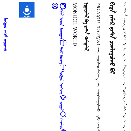
MONGOL WORLD
ᠨᠢᠭᠤᠴᠠᠯᠠᠯ ᠪᠠ ᠳ᠋ᠠᠲ᠋ᠠ ᠬᠠᠮᠠᠭᠠᠯᠠᠯ
ᠪᠢᠳᠡ ᠶᠠᠮᠠᠷ ᠳ᠋ᠠᠲ᠋ᠠ ᠴᠤᠭᠯᠠᠭᠤᠯᠬᠤ ᠪᠤᠢ
ᠬᠢᠮᠡᠯ ᠣᠶᠤᠨ ᠤᠬᠠᠭᠠᠨ
ᠮᠣᠩᠭᠤᠯ ᠴᠠᠬᠢᠮ ᠶᠢᠷᠲᠢᠨᠴᠦ
ᠲᠣᠯᠢ ᠪᠢᠴᠢᠭ
ᠮᠣᠩᠭᠤᠯ ᠦᠰᠦᠭ
ᠰᠤᠷᠭᠠᠯ
ᠬᠠᠢᠯᠲᠠ